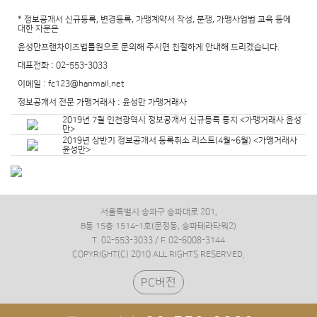
* 정보공개서 신규등록, 변경등록, 가맹계약서 작성, 분쟁, 가맹사업법 교육 등에
대한 자문은
윤성만프랜차이즈법률원으로 문의해 주시면 친절하게 안내해 드리겠습니다.
대표전화 : 02-553-3033
이메일 : fc123@hanmail.net
정보공개서 전문 가맹거래사 : 윤성만 가맹거래사
2019년 7월 인천광역시 정보공개서 신규등록 통지 <가맹거래사 윤성
만>
2019년 상반기 정보공개서 등록취소 리스트(4월~6월) <가맹거래사
윤성만>
서울특별시 송파구 송파대로 201,
B동 15층 1514-1호(문정동, 송파테라타워2)
T. 02-553-3033 / F. 02-6008-3144
COPYRIGHT(C) 2010 ALL RIGHTS RESERVED.
PC버전