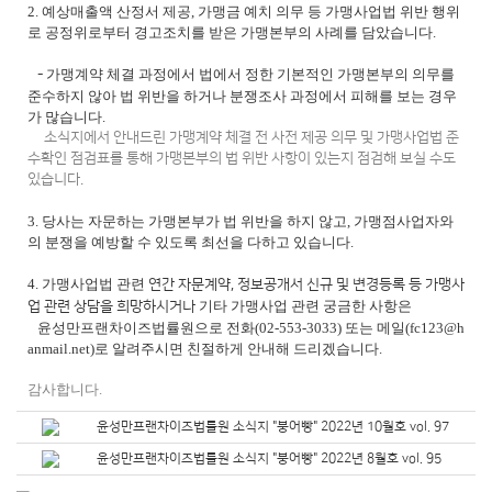
2.
예상매출액 산정서 제공, 가맹금 예치 의무 등
가맹사업법 위반 행위
로 공정위로부터 경고조치를 받은 가맹본부의 사례를 담았습니다.
가맹계약 체결 과정에서 법에서 정한 기본적인 가맹본부의 의무를
-
준수하지 않아 법 위반을 하거나 분쟁조사 과정
에서 피해를 보는 경우
가 많습니다.
소식지에서 안내드린 가맹계약 체결 전 사전 제공 의무 및 가맹사업법 준
수확인 점검표를 통해 가맹본부의 법 위반 사항이 있는지 점검해 보실 수도
있습니다.
3.
당사는 자문하는 가맹본부가 법 위반을 하지 않고, 가맹점사업자와
의 분쟁을 예방할 수 있도록 최선을 다하고 있
습니다.
4.
가맹사업법 관련
연간 자문계약, 정보공개서 신규 및 변경등록 등 가맹사
기타 가맹사업 관련 궁금한 사항은
업 관련 상담을 희망하시거나
윤성만프랜차이즈법률원으로
전화(02-553-3033) 또는 메일(fc123@h
anmail.net)로 알려주시면 친절하게 안내해 드리겠습니다.
감사합니다.
윤성만프랜차이즈법률원 소식지 "붕어빵" 2022년 10월호 vol. 97
윤성만프랜차이즈법률원 소식지 "붕어빵" 2022년 8월호 vol. 95